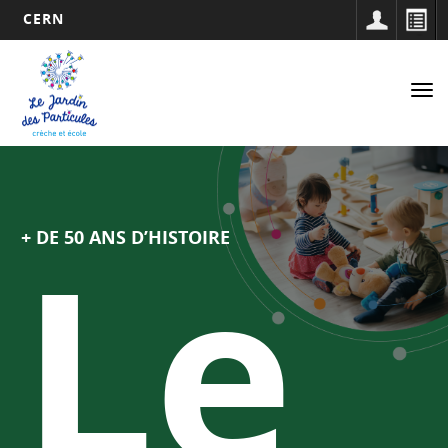
CERN
Navigation
Aller
au
principale
Tog
contenu
nav
principal
Le
+ DE 50 ANS D’HISTOIRE