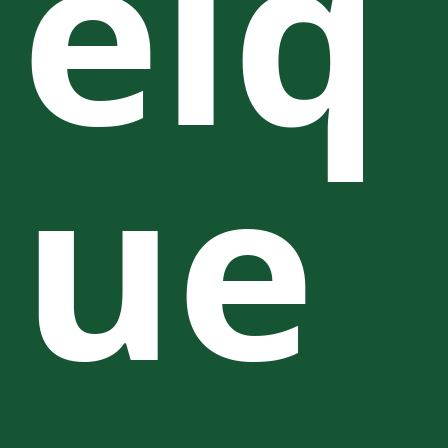
elq
ue