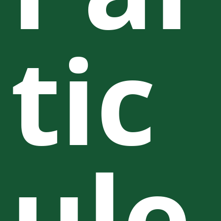
tic
ule