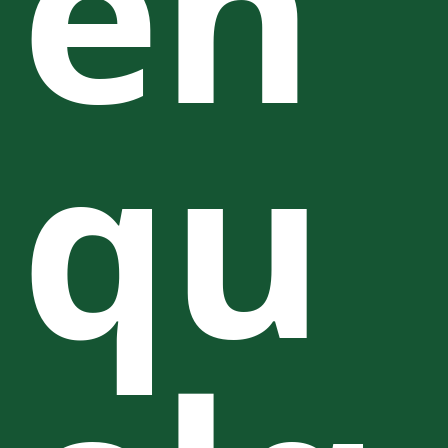
en
qu