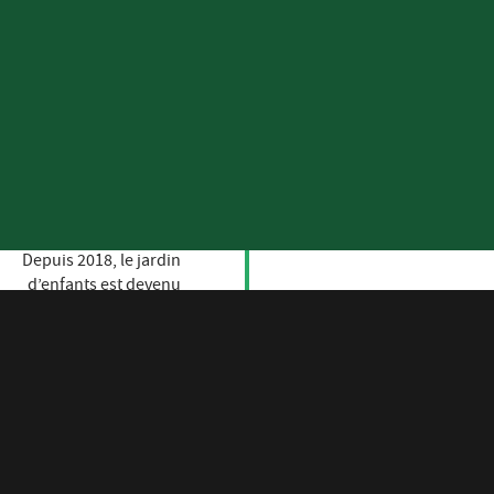
Depuis 2018, le jardin
d’enfants est devenu
Le Jardin des
Particules - crèche et
école de l’Association
du Personnel du
CERN. Le Jardin des
Particules accueille
aujourd’hui une
2018
centaine d'enfants,