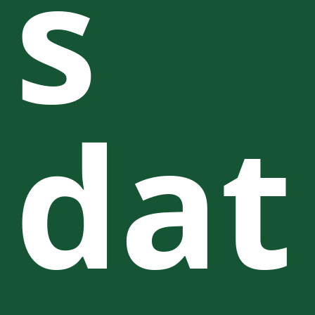
s
dat