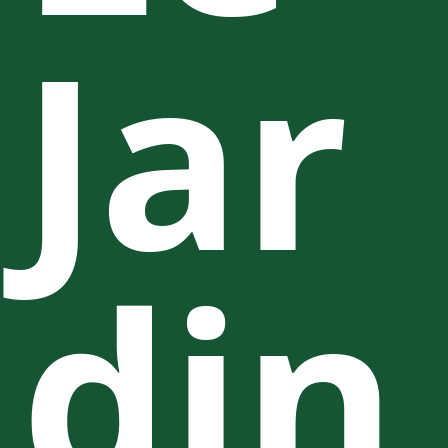
Jar
din